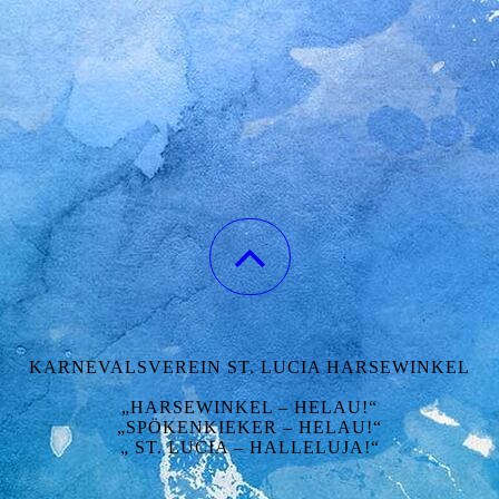
KARNEVALSVEREIN ST. LUCIA HARSEWINKEL
„HARSEWINKEL – HELAU!“
„SPÖKENKIEKER – HELAU!“
„ ST. LUCIA – HALLELUJA!“