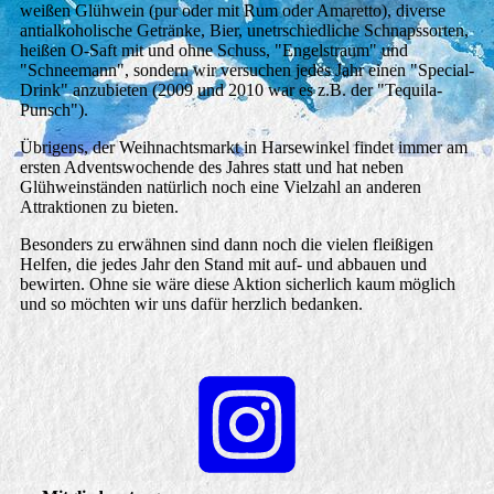
weißen Glühwein (pur oder mit Rum oder Amaretto), diverse
antialkoholische Getränke, Bier, unetrschiedliche Schnapssorten,
heißen O-Saft mit und ohne Schuss, "Engelstraum" und
"Schneemann", sondern wir versuchen jedes Jahr einen "Special-
Drink" anzubieten (2009 und 2010 war es z.B. der "Tequila-
Punsch").
Übrigens, der Weihnachtsmarkt in Harsewinkel findet immer am
ersten Adventswochende des Jahres statt und hat neben
Glühweinständen natürlich noch eine Vielzahl an anderen
Attraktionen zu bieten.
Besonders zu erwähnen sind dann noch die vielen fleißigen
Helfen, die jedes Jahr den Stand mit auf- und abbauen und
bewirten. Ohne sie wäre diese Aktion sicherlich kaum möglich
und so möchten wir uns dafür herzlich bedanken.