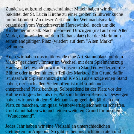
Zunächst, aufgrund eingeschränkter Mittel, haben wir die
Sakristei der St. Lucia Kirche zu einer großen Glühweinküche
umfunktioniert. Zu dieser Zeit fand der Weihnachtsmarkt,
organisiert vom Verkehrsverein Harsewinkel, noch um die
Kirche herum statt. Nach mehreren Umzügen (mal auf dem Alten
Markt, dann wieder auf dem Rathausplatz) hat der Markt nun
seinen endgültigen Platz (wieder) auf dem "Alten Markt"
gefunden.
Auch wir haben uns mittlerweile eine Art Stammplatz auf dem
Markt "gesichert". Immer im Wechsel mit dem Spielmannszug
Harsewinkel, wandern wir mit unserem Stand entweder vor die
Bühne oder in den hinteren Teil des Marktes. Ein Grund dafür
ist, dass wir (Spielmannszug und KVSL) als einzige einen Stand
haben, der nach allen Seiten offen ist und somit auch
entsprechend Platz benötigt. Selbstredend ist der Platz vor der
Bühne ertragreicher, als der Platz im hinteren Bereich. Deswegen
haben wir uns mit dem Spielmannszug geeinigt, jährlich den
Platz zu tauschen, um quasi Wettbewerbsgleichheit zu schaffen.
Und damit haben wir auch einen weiteren Grund für unseren
"Wanderstand".
Jedes Jahr haben wir eine Vielzahl an unterschiedlichen
Getränken im Angebot. So gibt es bei uns nicht nur roten und