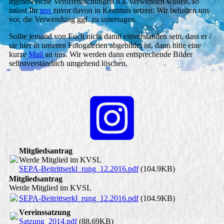
irgendwelche Veröffentlichungen o.ä. verwenden wollen, so
müsst Ihr
uns
zuvor davon in Kenntnis setzen. Wir behalten uns
vor, die Verwendung ggf. zu untersagen.
Sollte jemand von Euch nicht damit einverstanden sein, dass er /
sie hier in unseren Fotogalerien abgebildet ist, dann bitte eine
kurze
Mail
an uns. Wir werden dann entsprechende Bilder
selbstverständlich umgehend löschen.
Mitgliedsantrag
Werde Mitglied im KVSL
SEPA-Beitrittserkl_rung_12.2016.pdf
(104.9KB)
Mitgliedsantrag
Werde Mitglied im KVSL
SEPA-Beitrittserkl_rung_12.2016.pdf
(104.9KB)
Vereinssatzung
Satzung_2014.pdf
(88.69KB)